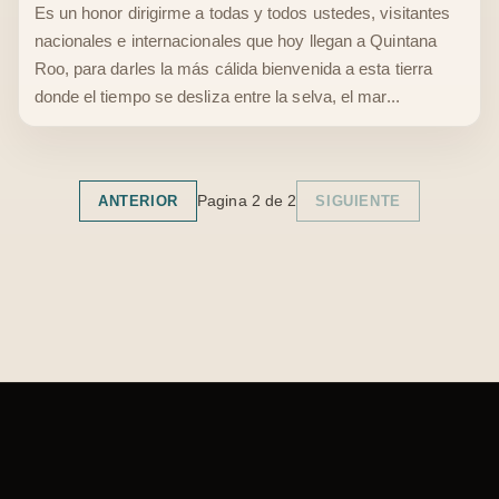
Es un honor dirigirme a todas y todos ustedes, visitantes
nacionales e internacionales que hoy llegan a Quintana
Roo, para darles la más cálida bienvenida a esta tierra
donde el tiempo se desliza entre la selva, el mar...
Pagina
2
de
2
ANTERIOR
SIGUIENTE